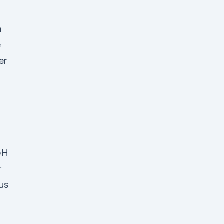
n
e
er
bH
r
us