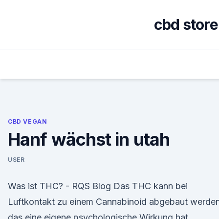
Skip
to
cbd stor
content
CBD VEGAN
Hanf wächst in utah
USER
Was ist THC? - RQS Blog Das THC kann bei
Luftkontakt zu einem Cannabinoid abgebaut werden
das eine eigene psychologische Wirkung hat.