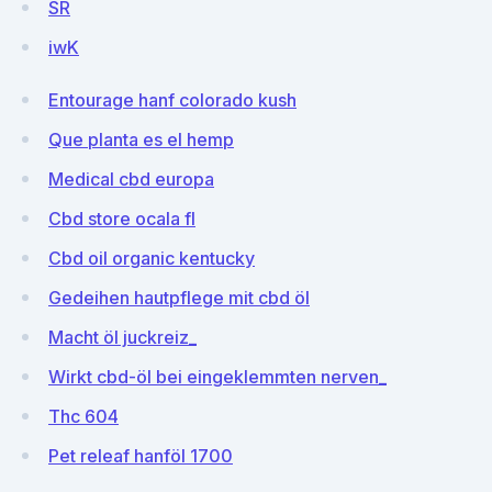
SR
iwK
Entourage hanf colorado kush
Que planta es el hemp
Medical cbd europa
Cbd store ocala fl
Cbd oil organic kentucky
Gedeihen hautpflege mit cbd öl
Macht öl juckreiz_
Wirkt cbd-öl bei eingeklemmten nerven_
Thc 604
Pet releaf hanföl 1700