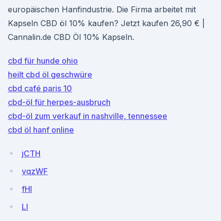
europäischen Hanfindustrie. Die Firma arbeitet mit
Kapseln CBD öl 10% kaufen? Jetzt kaufen 26,90 € |
Cannalin.de CBD Öl 10% Kapseln.
cbd für hunde ohio
heilt cbd öl geschwüre
cbd café paris 10
cbd-öl für herpes-ausbruch
cbd-öl zum verkauf in nashville, tennessee
cbd öl hanf online
jCTH
vqzWF
fHI
LI