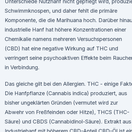
Unterschiede Nutzhanf nicht gepflegt wird, produzie
Schwimmknospen, und daher fehlt die primäre
Komponente, die die Marihuana hoch. Darüber hina
industrielle Hanf hat höhere Konzentrationen einer
Chemikalie namens mehreren Versuchspersonen
(CBD) hat eine negative Wirkung auf THC und
verringert seine psychoaktiven Effekte beim Rauche
in Verbindung.
Das gleiche gilt bei den Allergien. THC - einige Fakt
Die Hanfpflanze (Cannabis indica) produziert, aus
bisher ungeklärten Gründen (vermutet wird zur
Abwehr von Freßfeinden oder Hitze), THCS (THC-
Säure) und CBDS (Cannabidinol-Säure). Extrakt aus
Industriehanf mit höherem CBD-Anteil CBD-Öl ist ei