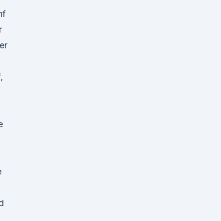
nf
r
er
,
e
e
d