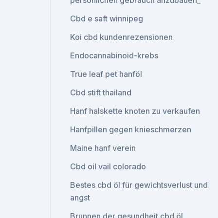
persönlichen gebrauch anzubauen_
Cbd e saft winnipeg
Koi cbd kundenrezensionen
Endocannabinoid-krebs
True leaf pet hanföl
Cbd stift thailand
Hanf halskette knoten zu verkaufen
Hanfpillen gegen knieschmerzen
Maine hanf verein
Cbd oil vail colorado
Bestes cbd öl für gewichtsverlust und
angst
Brunnen der gesundheit cbd öl