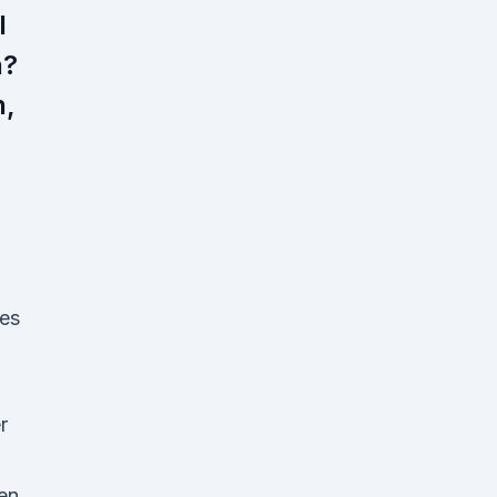
l
n?
n,
 es
r
en